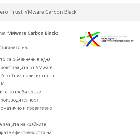
Zero Trust: VMware Carbon Black"
ма “
VMware Carbon Black:
тигането на:
то са обединени в една
dpoint защита от VMware,
Zero Trust политиката за
k).
ните потребителски
 производителност
втоматично и проактивно
а защита на крайните
ирате ефективността на