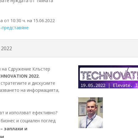
явате нуждата от тяхната
 от 10:30 ч. на 15.06.2022
-представяне
 2022
ел на Сдружение Клъстер
CHNOVATION 2022.
 стратегиите и дискусиите
пазването на информацията,
ват и използват ефективно?
бизнес и социален поглед
 – заплахи и
ии