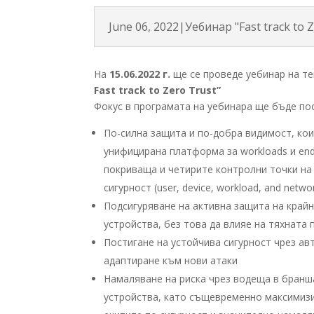
June 06, 2022|Уебинар "Fast track to 
На
15.06.2022 г.
ще се проведе уебинар на те
Fast track to Zero Trust”
Фокус в програмата на уебинара ще бъде пос
По-силна защита и по-добра видимост, кои
унифицирана платформа за workloads и en
покриваща и четирите контролни точки на 
сигурност (user, device, workload, and networ
Подсигуряване на активна защита на край
устройства, без това да влияе на тяхната
Постигане на устойчива сигурност чрез а
адаптиране към нови атаки
Намаляване на риска чрез водеща в бранш
устройства, като същевременно максимиз