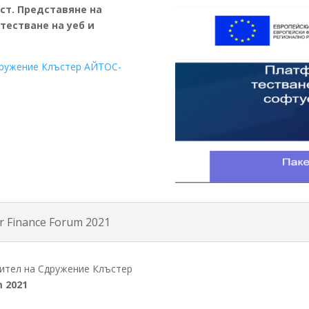
ст. Представяне на
тестване на уеб и
ружение Клъстер АЙТОС-
r Finance Forum 2021
вител на Сдружение Клъстер
m 2021