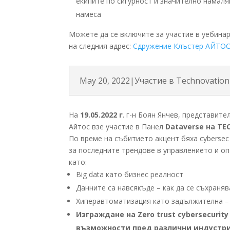
екипите по сигурност и значително намал
намесa
Можете да се включите за участие в уебинара
на следния адрес:
Сдружение Клъстер АЙТОС
May 20, 2022|Участие в Technovation
На
19.05.2022 г
. г-н Боян Янчев, представит
Айтос взе участие в Панел
Dataverse на TE
По време на събитието акцент бяха cybersec
за последните трендове в управлението и о
като:
Big data като бизнес реалност
Данните са навсякъде – как да се съхраня
Хиперавтоматизация като задължителна – 
Изграждане на Zero trust cybersecurity
възможности пред различни индустр