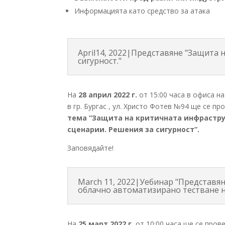
Информацията като средство за атака
April14, 2022|Представяне "Защита
сигурност."
На
28 април 2022 г.
от 15:00 часа в офиса 
в гр. Бургас , ул. Христо Фотев №94 ще се п
тема “Защита на критичната инфрастру
сценарии. Решения за сигурност”.
Заповядайте!
March 11, 2022|Уебинар "Представян
облачно автоматизирано тестване н
На
25 март 2022 г.
от 10:00 часа ще се пров